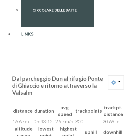
CIRCOLARE DELLE BAITE
LINKS
Dal parcheggio Dun al rifugio Ponte
di Ghiaccio e ritorno attraverso la
Valsalm
avg.
trackpt.
distance
duration
trackpoints
speed
distance
16.6 km
05:43:12
2.9 km/h
800
20.69 m
altitude
lowest
highest
uphill
downhill
range
point
point