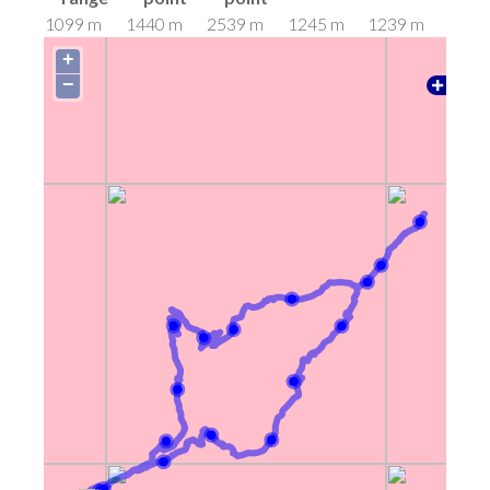
1099 m
1440 m
2539 m
1245 m
1239 m
+
−