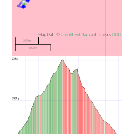
Map Data ©
OpenStreetMap
contributors
ODbl
1000 m
5000 ft