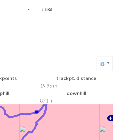
LINKS
kpoints
trackpt. distance
19.95 m
phill
downhill
871 m