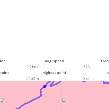
ion
avg. speed
trac
2.9 km/h
593
point
highest point
u
2163 m
883 m