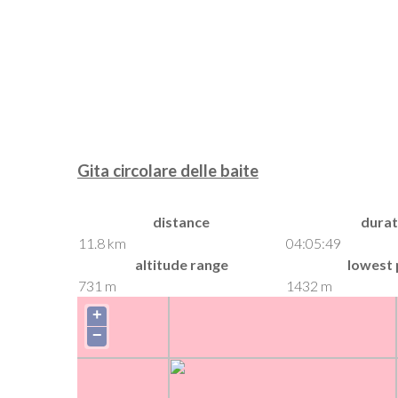
Gita circolare delle baite
distance
durat
11.8 km
04:05:49
altitude range
lowest 
731 m
1432 m
+
−