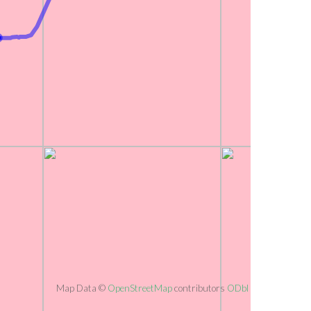
Map Data ©
OpenStreetMap
contributors
ODbl